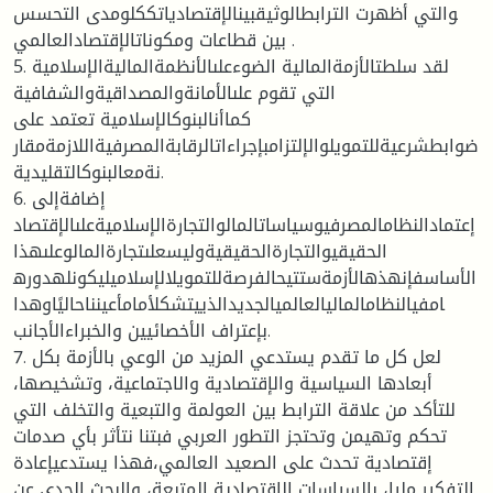
والتي أظهرت الترابطالوثيقبينالإقتصادياتككلومدى التحسس
بين قطاعات ومكوناتالإقتصادالعالمي .
5. لقد سلطتالأزمةالمالية الضوءعلىالأنظمةالماليةالإسلامية
التي تقوم علىالأمانةوالمصداقيةوالشفافية
كماأنالبنوكالإسلامية تعتمد على
ضوابطشرعيةللتمويلوالإلتزامبإجراءاتالرقابةالمصرفيةاللازمةمقار
نةمعالبنوكالتقليدية.
6. إضافةإلى
إعتمادالنظامالمصرفيوسياساتالمالوالتجارةالإسلاميةعلىالإقتصاد
الحقيقيوالتجارةالحقيقيةوليسعلىتجارةالمالوعلىهذا
الأساسفإنهذهالأزمةستتيحالفرصةللتمويلالإسلاميليكونلهدوره
امفيالنظامالماليالعالميالجديدالذييتشكلأمامأعينناحاليًاوهدا
بإعتراف الأخصائيين والخبراءالأجانب.
7. لعل كل ما تقدم يستدعي المزيد من الوعي بالأزمة بكل
أبعادها السياسية والإقتصادية والاجتماعية، وتشخيصها،
للتأكد من علاقة الترابط بين العولمة والتبعية والتخلف التي
تحكم وتهيمن وتحتجز التطور العربي فبتنا نتأثر بأي صدمات
إقتصادية تحدث على الصعيد العالمي،فهذا يستدعيإعادة
التفكير مليا، بالسياسات الإقتصادية المتبعة، والبحث الجدي عن