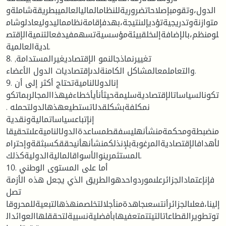
الدول،وتقومبإصلاحاتضروريةللنظامالماليالعالميبطريقةشاملةو
متوازنةوتدريجيةتؤديإلىنتيجة،بهدفإقامةنظامماليدوليعادلوشام
لومنظم،بالإضافةإلىخلقبيئةمؤسسيةتسهمفيدفعالتنميةالإقتص
اديةالعالمية.
8. تغييرنماذجالنمو الإقتصاديغيرالمستدامة,
والتعاملمعالمشاكل الكامنةلدىإقتصاديات الدول الأعضاء.
9. إنالدولالناميةتحتاج أكثر إلى أن
تكونالسياساتالإقتصاديةسليمةحيثأنأيأخطاءفيهذاالمجالربماتكو
نمكلفةبشكلقدلاتستطيعهذهالدولتحمله .
إنإتباعسياساتماليةونقدية
منضبطةومحكمةمنشأنهليسفقطمساعدةالدولالناميةعلىتحقيقا
لأهدافالإقتصاديةالمرغوبةبلإنذلكمنشأنهأنيحققكسبثقةوإحترام
المستثمرينوالأسواقالماليةالدوليةكذلك.
10. أما على المستوى الوطني
فإنإعتمادالجزائرعلىموردواحدهوالطريق الذي يجعل هذه الأزمة
تصل
إلينا،فعلىالجزائرأنتسعىجاهدةمنأجلالتخلصمنهذهالتبعيةللمحروقا
توتطويرالقطاعاتالتيتتمتعفيهابأفضليةنسبيةلتحققلهاالعوائدال