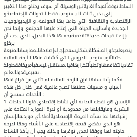
السلطاتوفقاًلمبدأالغايةتبررالوسيلة أم سوف يحتاج هذا التغيير
إلى بديل ثالث لا يستوعب فقط التحولات الإجتماعيةو
الإقتصادية والثقافية التي جاءت بها العولمة، و الإيديولوجيات
الجديدة وأساليب الحياة التي إعتاد عليها المجتمع. وإنما نحن
بإزاء تلقيحات جديدةتقدميةيحملها هذا البديل، الذي يجب أن
يركزو
ينصبعلىجذورالمشكلةبشكليسمحبإجراءإصلاحاتللممارساتالمتبعة
حتىالآنويستوعب الدروس التي كشفت عنها الأزمة المالية
تفاديالتفاقمهاوتجنباًلتكرارهافيالمستقبل،ليسفيأمريكافقطولك
نفيبقيةدولالعالم .
فكما رأينا سابقا فإن الأزمة المالية لم تأتي من فراغ فلها
أسباب و مسببات جعلتها تصبح عالمية فمن خلال كل هذه
الأحداث نستنتج أن :
1. الإنسان هو نقطة البداية لأي نشاط إقتصادي فلولا الحاجات
البشرية ومايقابلها من محدودية أو ندرة الموارد المتاحة على
إشباعها لما نشأت القيمة الإقتصاديةأصلالأي مورد،فالإنسان
هو الذي يفضي قيمة إقتصادية على الأشياء وفقا لدرجة
حاجته لها ووفقا لمدى توفرها وبذلك يجب أن يأخذ النشاط