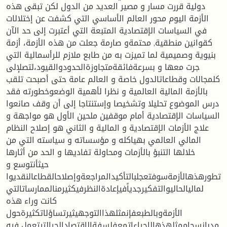
دولية قررت مسار و مصير العديد من الدول لكن تبقى هذه
الأزمة اليوم محور العالم الأساسي التي كشفت عن إختلالات
في السياسات الإقتصادية المتبعة التي أعتبرت إلى حد الآن
كقوانين منطقية, محتمةو صارمة جعلت من هذه الأزمة، أزمة
بنيوية وصميمية لما تميزت به من طابع ملازم للرأسمالية التي
جرت معها و بسرعةفائقةمتجاوزةالحدودوالقيود،لتصلإلى
كلمجالات وقطاعاتالدول خاصة و العالم عامة حتى أصبحت تلقب
بالأزمة المالية العالمية و نظرا لأهمية الوضعوخطورته فقد
درس الموضوع تحليلا وتشخيصا وإستنتاجا إلى أن وقف صانعوا
السياسات الإقتصادية أمام موقفين ملحين الأول هو مواجهة و
علاج الأزمات الإقتصادية و المالية و الثاني هو إصلاح النظام
المالي العالمي بهياكله و مؤسساته و سياسته التي من
خلالها التنبؤ بالأزمات ومحاولة تفاديها و الحد من أثارها
حيثأنتوسع و
تطورهذهالأزمةسوفتعجلبالتأكيدالمراجعةوإصلاحالقطاعالنقديوا
لماليالحاليوالتفكيرجدياًفيإعادةالنظرفيكثيرمنالممارساتالتي
كانت وراء هذه
الأزمةوبالطبعفإنمثلهذاالتوجهيثيرتساؤلاتكثيرةحول
مدىإنسجاممثلهذهالإجراءاتمعفلسفةالإقتصادالحرالتيتعمل فيه