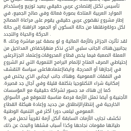
تأسيس تكتل إقتصادي عربي حقيقي يعيد توزيع وإستخدام
الموارد العربية المتاحة بصورة فعالة وفي صالح الجميع، في
إطار مشروع نهضوي عربي حقيقي يقوم على مراعاة المصالح
لكل دولةونقلها من حالة السكون أو الجمود الراهنة إلى حالة
الحركة والحياة والتجدد .
8. لقد تأثرت الجزائر بالأزمة المالية و لو بصفة غير مباشرة وذلك
بجانبين,هناك الجانب سلبي الذي نذكر منهإنخفاض المداخيل من
العملة الصعبة فيما يخص قطاع المحروقات.وإعتماد الجزائرعلى
إحتياطي الصرف المتاح لإتمام البرامج التنموية التي تم الشروع
في إنجازها أو المدرجة. وايضاإعتمادهاعلى سياسة التقشف
في النفقات العمومية ,وهناك جانب ايجابي الذي يختص في
إمكانية شراء التكنلوجيا بتكلفة قليلة وفي آجال جد قصيرة.
كما إن هناك مد جسور لشراكة حقيقية مع المؤسسات
الأجنبية.و أيضا تمثل الأزمة فرصة مناسبة للتموقع في الأسواق
الخارجية في إنتظارالإنطلاق من جديد وإعادة هيكلة القطاع
العمومي ليلعب دورا أكثر في التنمية الوطنية.
9. تكشف تجارب الأزمات السابقة أنكل أزمة تقريباً تحمل في
طياتها مقومات نجاحها وكذا أسباب فشلها والبحث عن ذلك