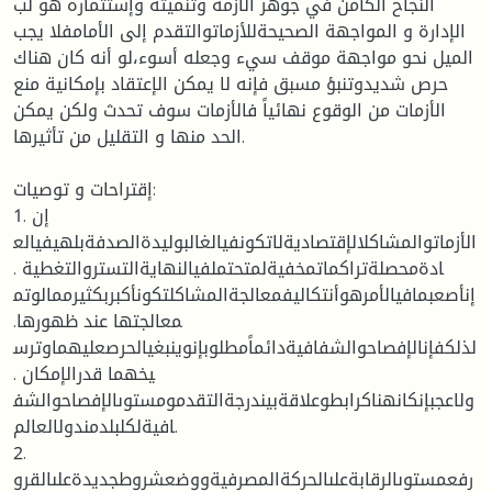
النجاح الكامن في جوهر الأزمة وتنميته وإستثماره هو لب
الإدارة و المواجهة الصحيحةللأزماتوالتقدم إلى الأمامفلا يجب
الميل نحو مواجهة موقف سيء وجعله أسوء،لو أنه كان هناك
حرص شديدوتنبؤ مسبق فإنه لا يمكن الإعتقاد بإمكانية منع
الأزمات من الوقوع نهائياً فالأزمات سوف تحدث ولكن يمكن
الحد منها و التقليل من تأثيرها.
إقتراحات و توصيات:
1. إن
الأزماتوالمشاكلالإقتصاديةلاتكونفيالغالبوليدةالصدفةبلهيفيالع
ادةمحصلةتراكماتمخفيةلمتحتملفيالنهايةالتستروالتغطية .
إنأصعبمافيالأمرهوأنتكاليفمعالجةالمشاكلتكونأكبربكثيرممالوتم
معالجتها عند ظهورها.
لذلكفإنالإفصاحوالشفافيةدائماًمطلوبإنوينبغيالحرصعليهماوترس
يخهما قدرالإمكان .
ولاعجبإنكانهناكرابطوعلاقةبيندرجةالتقدمومستوىالإفصاحوالشف
افيةلكلبلدمندولالعالم.
2.
رفعمستوىالرقابةعلىالحركةالمصرفيةووضعشروطجديدةعلىالقرو