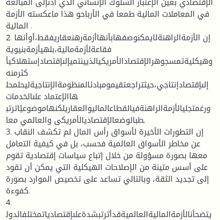
الإقتصادي بعين الإعتبار السلوك الإنساني الذي أدىإلى المبالغة
في المعاملات المالية طمعا في الأرباحو هذا ماعكسته الأزمة
المالية .
2. إن الأزمةالراهنةلايمكنوصفهابأنهاأزمةرهنعقاريفقط،أوأنها
فقاعةلأزمةمالية،بلهيأزمةبنيوية
وهيكليةتمسجوهرالإقتصادالأمريكيالذيينتميإلىإقتصادإستهلاكيأ
كثرمنه
إلىإقتصادإنتاجي،حيثتراجعتقيمومبادئالمنظومةالإنتاجيةليحلمحل
هاالإعتماد علىالخدمات
ورغمتجليالأزمةالراهنةفيالقطاعالماليوالعقاريلكنهاموضوعيًاترتب
طبالوضعالإقتصاديالأمريكى والعالمي معا.
3. إن التطورات الأخيرة لأسواق رأس المال لم تكشف النقاب
عن مخاطر الأسواق العالمية فحسب، بل في كيفية التعامل
معها بصورة مسؤولة من خلال إتباع سياسات إقتصادية تقوم
على أسس متينة من الإصلاحات الهيكلية التي يمكن أن تقود
إلى تجديد الثقة، وبالتالي تساعد على تخصيص الموارد بصورة
كفوءة.
4.
يتضحأنالأزمةالماليةالعالميةقدأثرتبشدةعلىإقتصادياتمختلفالدول