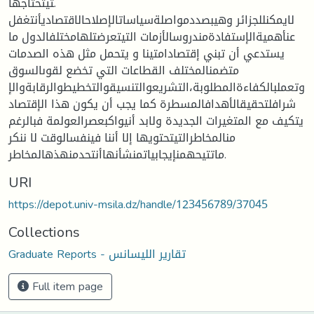
تيتحتاجها.
لايمكنللجزائر وهيبصددمواصلةسياساتالإصلاحالاقتصاديأنتغفل
عنأهميةالإستفادةمندروسالأزمات التيتعرضتلهامختلفالدول ما
يستدعي أن تبني إقتصادامتينا و يتحمل مثل هذه الصدمات
متضمنالمختلف القطاعات التي تخضع لقوىالسوق
وتعملبالكفاءةالمطلوبة،التشريعوالتنسيقوالتخطيطوالرقابةوالإ
شرافلتحقيقالأهدافالمسطرة كما يجب أن يكون هذا الإقتصاد
يتكيف مع المتغيرات الجديدة ولابد أنيواكبعصرالعولمة فبالرغم
منالمخاطرالتيتحتويها إلا أننا فينفسالوقت لا ننكر
ماتتيحهمنإيجابياتمنشأنهاأنتحدمنهذهالمخاطر.
URI
https://depot.univ-msila.dz/handle/123456789/37045
Collections
Graduate Reports - تقارير الليسانس
Full item page