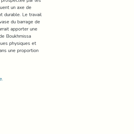
s prospectée par les
quent un axe de
 durable. Le travail
 vase du barrage de
rrait apporter une
n de Boukhmissa
iques physiques et
ans une proportion
e.