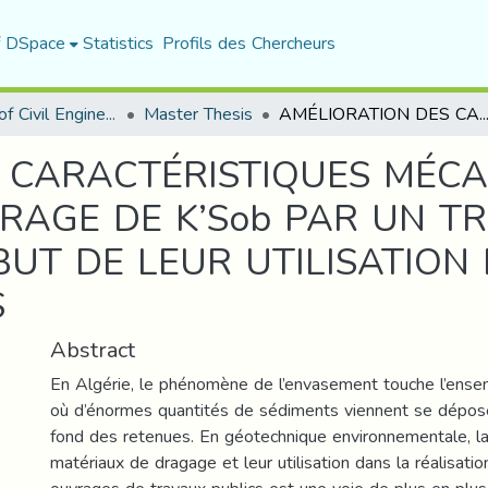
f DSpace
Statistics
Profils des Chercheurs
Department of Civil Engineering
Master Thesis
AMÉLIORATION DES CARACTÉRISTIQUES MÉCANIQUES DES SEDIMENTS DU BARRAGE DE K’Sob PAR UN TRAITEMENT A BASE DE SABLE DANS LEBUT DE LEUR UTILISATION DANS D
 CARACTÉRISTIQUES MÉCA
RAGE DE K’Sob PAR UN T
BUT DE LEUR UTILISATION
S
Abstract
En Algérie, le phénomène de l’envasement touche l’ens
où d’énormes quantités de sédiments viennent se dépos
fond des retenues. En géotechnique environnementale, la
matériaux de dragage et leur utilisation dans la réalisatio