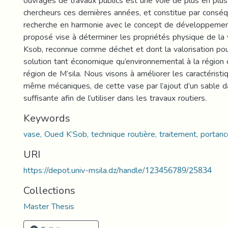
ouvrages de travaux publics est une voie de plus en plu
chercheurs ces dernières années, et constitue par consé
recherche en harmonie avec le concept de développement
proposé vise à déterminer les propriétés physique de la
Ksob, reconnue comme déchet et dont la valorisation pou
solution tant économique qu’environnemental à la régio
région de M’sila. Nous visons à améliorer les caractérist
même mécaniques, de cette vase par l’ajout d’un sable d
suffisante afin de l’utiliser dans les travaux routiers.
Keywords
vase, Oued K’Sob, technique routière, traitement, portanc
URI
https://depot.univ-msila.dz/handle/123456789/25834
Collections
Master Thesis