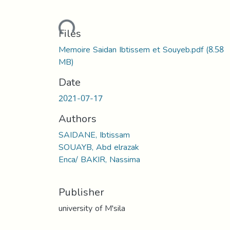
Loading...
Files
Memoire Saidan Ibtissem et Souyeb.pdf
(8.58
MB)
Date
2021-07-17
Authors
SAIDANE, Ibtissam
SOUAYB, Abd elrazak
Enca/ BAKIR, Nassima
Publisher
university of M'sila