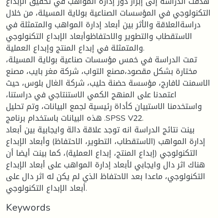
هدفت الدراسة إلى إبراز دور إدارة المواهب في تحقيق الإبداع
التكنولوجي في المؤسسات الصناعية بولاية المسيلة، من خلال
دراسةالعلاقة والأثر بين أبعاد إدارة المواهب والمتمثلة في
الاستقطاب والتطوير والاحتفاظوأبعاد الإبداع التكنولوجي
والمتمثلة في إبداع المنتج وإبداع العملية.
تمت الدراسة في خمس مؤسسات صناعية بولاية المسيلة،
مختارة بشكل مقصود،مصنع التواب، شركة مغر بايب، مصنع
الاسمنت لافارج، مؤسسة حضنة حليب، شركة الغال بلوس، حيث
اعتمدنا على المنهج الكمي الاستنتاجي في دراستنا،
واستخدمنا الاستبيان كأداة رئيسية لجمع البيانات، وتم تحليل
هذه البيانات باستخدام برنامج .SPSS V22.
بينت نتائج الدراسة انه توجد علاقة دالة وايجابية بين أبعاد
إدارة المواهب (الاستقطاب، التطوير، الاحتفاظ) وأبعاد الإبداع
التكنولوجي (إبداع المنتج، إبداع العملية)، كما بينت أيضا أن
هناك اثر دال وايجابي لأبعاد إدارة المواهب على أبعاد الإبداع
التكنولوجي، ماعدا بعد الاحتفاظ الذي لم يكن له اثر دال على
أبعاد الإبداع التكنولوجي.
Keywords