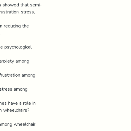
s showed that semi-
ustration, stress,
in reducing the
.
he psychological
 anxiety among
frustration among
 stress among
es have a role in
on wheelchairs?
 among wheelchair