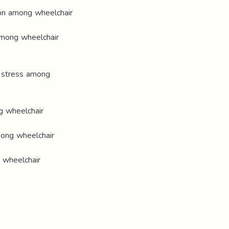
ion among wheelchair
among wheelchair
l stress among
g wheelchair
mong wheelchair
 wheelchair