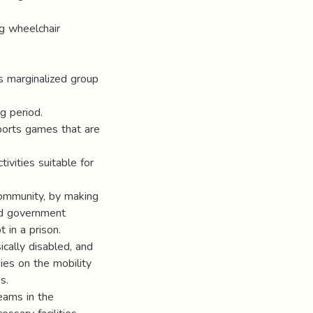
g wheelchair
s marginalized group
g period.
ports games that are
ivities suitable for
community, by making
and government
t in a prison.
cally disabled, and
dies on the mobility
s.
eams in the