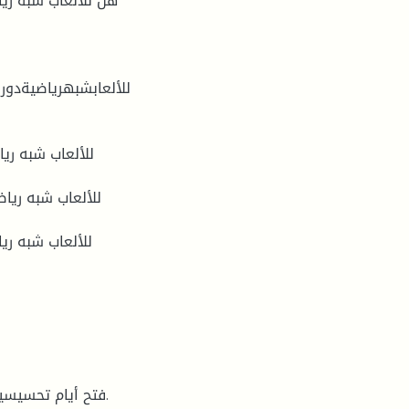
للألعابشبهرياضيةدورف