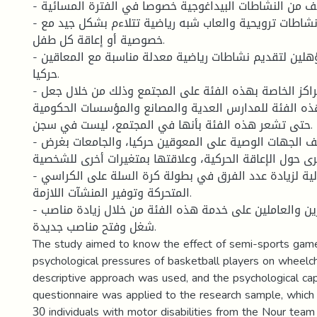
- التخفيف من النشاطات البيداغوجية خصوصا في الفترة المسائية.
- استحداث برامج و نشاطات ترويحية والعاب شبه رياضية تتلاءم بشكل جيد مع
خصوصية أو إعاقة كل طفل.
- توفير مدربين مؤهلين لتقديم نشاطات رياضية معدلة مناسبة مع المعاقين
حركيا.
- فتح المؤسسات والمراكز الخاصة بهذه الفئة على المجتمع وذلك من خلال جعل
لهذه الفئة للمدارس العدية والمصانع والمؤسسات الحكومية
حتى تشعر هذه الفئة بأنها في المجتمع، ليست في سجن.
- التنسيق بين مختلف الجهات الوصية على المعوقين حركيا، والجامعات بغرض
خرى حول الإعاقة الحركية، وعلاقتها بمتغيرات أخرى للشخصية
- توفير ميزانية مالية لزيادة عدد الفرق في بطولة كرة السلة على الكراسي
المتحركة وتوفير المنشآت اللازمة.
- زيادة عدد المؤطرين والعاملين على خدمة هذه الفئة من خلال زيادة مناصب
شغل وفتح مناصب جديدة.
The study aimed to know the effect of semi-sports game
psychological pressures of basketball players on wheelch
descriptive approach was used, and the psychological capa
questionnaire was applied to the research sample, whic
30 individuals with motor disabilities from the Nour team