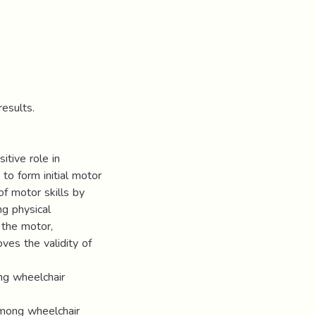
results.
itive role in
 to form initial motor
of motor skills by
ng physical
 the motor,
oves the validity of
ng wheelchair
among wheelchair