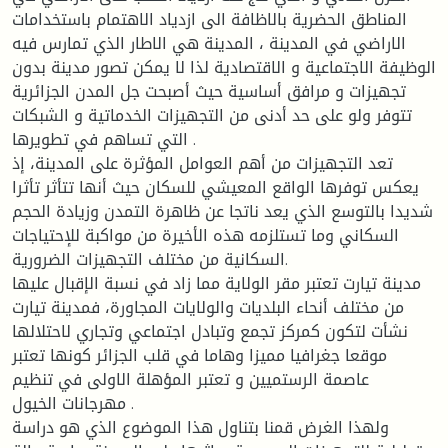
المناطق الحضرية بالاظافة الى ازدياد الاهتمام باستخدامات
الاراضي في المدينة ، المدينة هي الاطار الذي تمارس فيه
الوظيفة الاجتماعية و الاقتصادية لذا لا يمكن تصور مدينة بدون
تجهيزات و مرافق أساسية حيث أصبحت جل المدن الجزائرية
تتوفر ولو على حد أدنى من التجهيزات الخدماتية و الشبكات
التي تساهم في تطويرها .
تعد التجهيزات من أهم العوامل المؤثرة على المدينة، إذ
يعكس توفرها الواقع المعيشي للسكان حيث أنها تتأثر تأثرا
شديدا بالتوسع الذي يعد ناتجا عن ظاهرة التمدن وزيادة الحجم
السكاني وما تستلزمه هذه الأخيرة من مواكبة للإحتياجات
السكانية من مختلف التجهيزات الضرورية.
مدينة تيارت تعتبر مقر الولاية مما زاد في نسبة الإقبال عليها
من مختلف أنحاء البلديات والولايات المجاورة، فمدينة تيارت
نشأت لتكون كمركز تجمع وتبادل اجتماعي وتجاري لاحتلالها
موقعا جغرافيا مميزا وهاما في قلب الجزائر كونها تعتبر
عاصمة الرستميين و تعتبر المؤهلة الاولى في تنظيم
مهرجانات الخيول .
ولهذا الغرض قمنا بتناول هذا الموضوع الذي هو دراسة