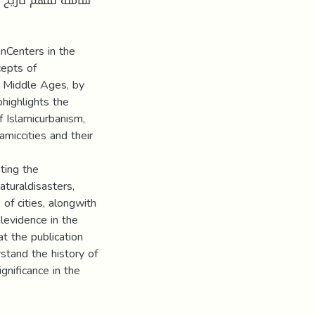
شاملة لفهم تاريخ ا
nCenters in the
cepts of
e Middle Ages, by
ohighlights the
f Islamicurbanism,
amiccities and their
ting the
aturaldisasters,
of cities, alongwith
alevidence in the
at the publication
tand the history of
ignificance in the