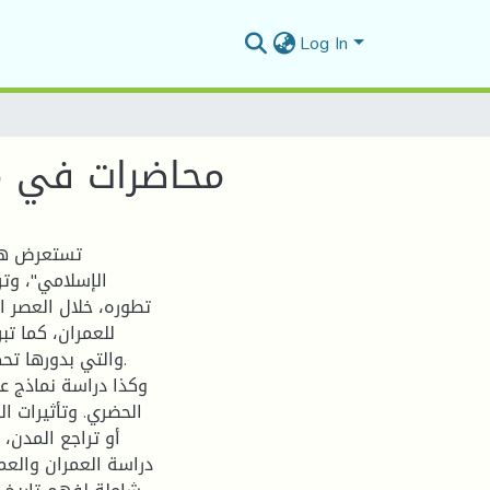
Log In
محاضرات في مق
تستعرض هذه
الإسلامي"، وت
تطوره، خلال العصر ال
للعمران، كما ت،
والتي بدورها ت.
وكذا دراسة نماذج عم
الحضري. وتأثيرات ال
أو تراجع المدن، 
دراسة العمران والعم