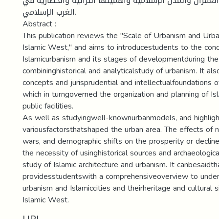
لعمران والمدن الإسلامية وأهميتها التراثية والحضارية في
الغرب الإسلامي.
Abstract :
This publication reviews the "Scale of Urbanism and Urba
Islamic West," and aims to introducestudents to the con
Islamicurbanism and its stages of developmentduring th
combininghistorical and analyticalstudy of urbanism. It als
concepts and jurisprudential and intellectualfoundations o
which in turngoverned the organization and planning of Isl
public facilities.
As well as studyingwell-knownurbanmodels, and highligh
variousfactorsthatshaped the urban area. The effects of n
wars, and demographic shifts on the prosperity or decline 
the necessity of usinghistorical sources and archaeologic
study of Islamic architecture and urbanism. It canbesaidth
providesstudentswith a comprehensiveoverview to unders
urbanism and Islamiccities and theirheritage and cultural s
Islamic West.