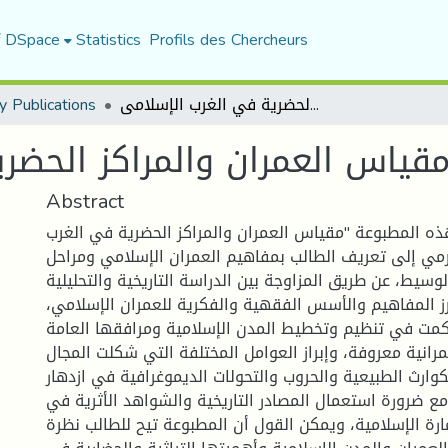
f DSpace
Statistics
Profils des Chercheurs
y Publications
محاضرات في مقياس العمران والمراكز الحضرية في الغرب الإسلامى
ياس العمران والمراكز الحضري
Abstract
 المطبوعة "مقياس العمران والمراكز الحضرية في الغرب
رمي إلى تعريف الطالب بمفاهيم العمران الإسلامي ومراحل
وسيط، عن طريق المزاوجة بين الدراسة التاريخية والتحليلية
برز المفاهيم والأسس الفقهية والفكرية للعمران الإسلامي
حكمت في تنظيم وتخطيط المدن الإسلامية ومرافقها العامة
رانية معروفة، وإبراز العوامل المختلفة التي شكلت المجال
كوارث الطبيعية والحروب والتحولات الديموغرافية في ازدهار
مع ضرورة استعمال المصادر التاريخية والشواهد الأثرية في
ارة الإسلامية، ويمكن القول أن المطبوعة تيح للطالب نظرة