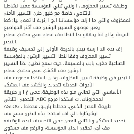
وظيفة تسيير المخزوف، ا ولتي تبني المؤسسة عمييا نشاطيا
الإنتاجي، خاصة مع ظيور طرؽ التسيير الأمثؿ
لممخزوف والتي ما ا زلت مؤسساتنا الج ا زئرية لا تعمؿ بيا؛ كما
يعتبر موضوع التسيير الرشيؽ مف أكثر المواضيع
الميمة وذلؾ لما يحققو ىذا النظا مف قضاء عمى مختمؼ مصادر
التبذير.
إف ىذه الد ا رسة تيدؼ بالدرجة الأولى إلى تحسيف وظيفة
تسيير المخزوف وفقا لنظا التسيير الرشيؽ بالمؤسسة
الصناعية مغرب بايب بالمسيمة، حيث سمح تطبيؽ نظا التسيير
الرشيؽ مف الكشؼ عمى مختمؼ مصادر
التبذير في وظيفة تسيير المخزوف، وذلؾ باستخدا مجموعة مف
الأدوات الحديثة لتحديد والكشؼ عف المشكؿ
الأساسي التي تعاني منو ىذه الوظيفة. عمى غ ا رر طريقة
التحميؿ الثلاثي ABC لممخزونات، ت استخدا مرجع
ASLOG ، طريقة العصؼ الذىني، مخطط باريتو، مخطط
ايشيكاوا...الخ. اف استخدا ىذه الطرؽ سمح مف
تحديد المشكؿ وبالتالي العمؿ عمى التحسيف ليذه الوظيفة
مف أجؿ تحقيؽ اىداؼ المؤسسة، والرفع مف مستوى