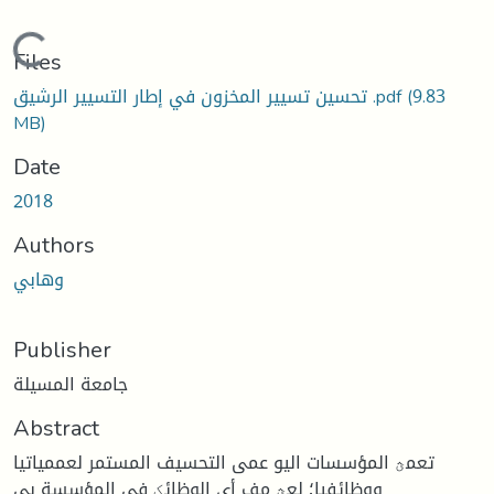
Loading...
Files
(9.83
تحسين تسيير المخزون في إطار التسيير الرشيق .pdf
MB)
Date
2018
Authors
وهابي
Publisher
جامعة المسيلة
Abstract
تعمؿ المؤسسات اليو عمى التحسيف المستمر لعممياتيا
ووظائفيا؛ لعؿ مف أى الوظائؼ في المؤسسة ىي