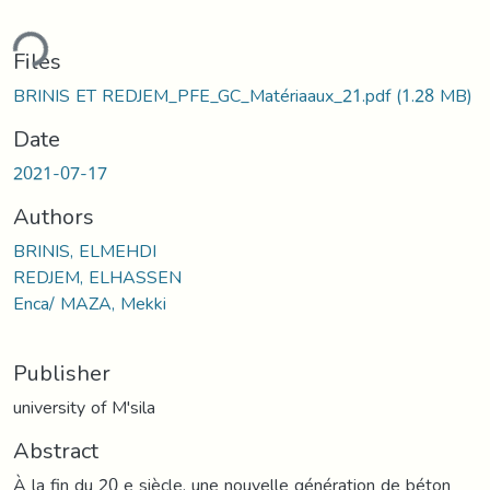
ding...
Files
BRINIS ET REDJEM_PFE_GC_Matériaaux_21.pdf
(1.28 MB)
Date
2021-07-17
Authors
BRINIS, ELMEHDI
REDJEM, ELHASSEN
Enca/ MAZA, Mekki
Publisher
university of M'sila
Abstract
À la fin du 20 e siècle, une nouvelle génération de béton