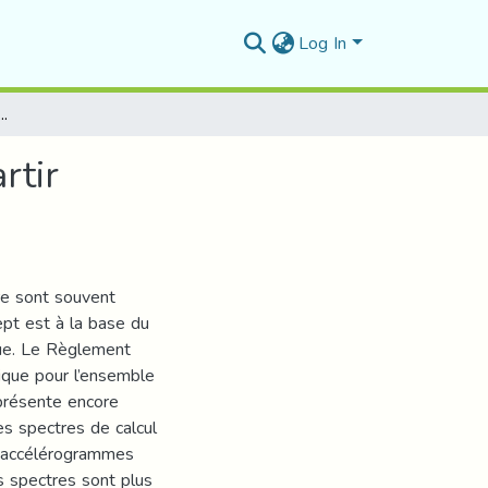
Log In
ectres sismiques De calcul à partir d’accélérogrammes réels (cas de
rtir
ure sont souvent
pt est à la base du
que. Le Règlement
que pour l’ensemble
 présente encore
es spectres de calcul
 d’accélérogrammes
s spectres sont plus