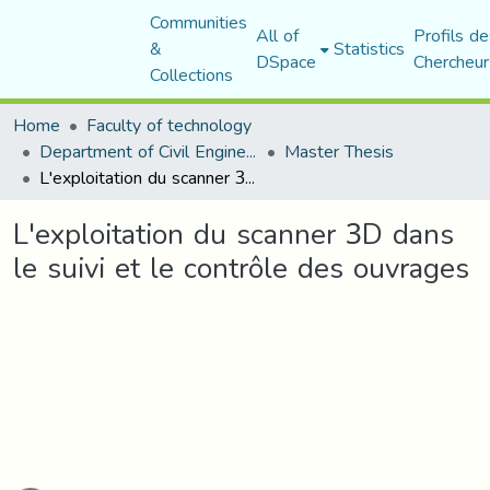
Communities
All of
Profils de
&
Statistics
DSpace
Chercheur
Collections
Home
Faculty of technology
Department of Civil Engineering
Master Thesis
L'exploitation du scanner 3D dans le suivi et le contrôle des ouvrages
L'exploitation du scanner 3D dans
le suivi et le contrôle des ouvrages
ading...