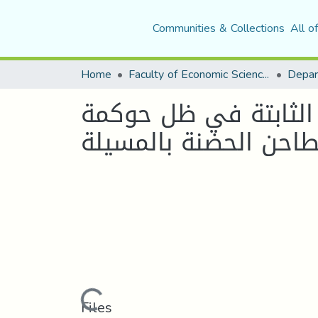
Communities & Collections
All o
Home
Faculty of Economic Sciences, Commerce and Management Sciences
الثابتة في ظل حوكمة
Loading...
Files