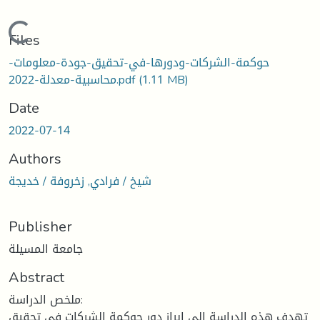
Loading...
Files
حوكمة-الشركات-ودورها-في-تحقيق-جودة-معلومات-
(1.11 MB)
محاسبية-معدلة-2022.pdf
Date
2022-07-14
Authors
شيخ / فرادي, زخروفة / خديجة
Publisher
جامعة المسيلة
Abstract
ملخص الدراسة:
تهدف هذه الدراسة إلى ابراز دور حوكمة الشركات في تحقيق