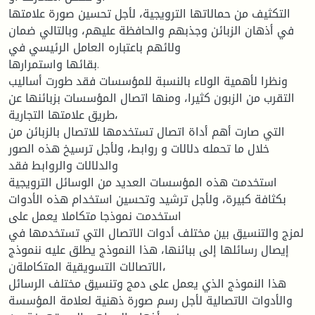
التكثيف من حمالاتها الترويجية، لأجل تحسين صورة علامتها
في أذهان الزبائن وجذبهم والحافظة عليهم، وبالتالي ضمان
ولائهم باعتباره العامل الرئيسي في
بقائها واستمرارها.
ونظرا لأهمية الولاء بالنسبة للمؤسسات فقد طورت أساليب
التقرب من الزبون كثيرا، ومنها اتصال المؤسسات بزبائنها عن
طريق علامتها التجارية،
التي صارت أهم أداة اتصال تستخدمها للاتصال بالزبائن من
خلال ما تحمله دلالات و روابط، ولأجل ترسيخ هذه الصور
والدلالات والروابط فقد
استخدمت هذه المؤسسات العديد من الوسائل الترويجية
بكثافة كبيرة، ولأجل ترشيد وتحسين استخدام هذه الأدوات
استخدمت نموذجا متكاملا يعمل على
لمزج والتنسيق بين مختلف أدوات الاتصال التي تستخدمها في
إيصال رسائلها إلى ببائنها، هذا النموذج يطلق عليه ننموذج
الاتصالات التسويقية المتكاملةن،
هذا النموذج الذي يعمل على دمج وتنسيق مختلف الرسائل
والأدوات الاتصالية لأجل رسم صورة ذهنية لعلامة المؤسسة