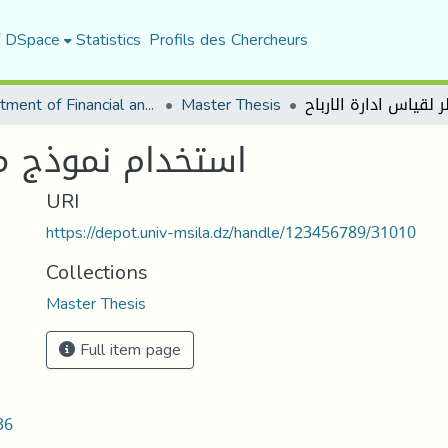
f DSpace
Statistics
Profils des Chercheurs
Department of Financial and Accounting Sciences
Master Thesis
استخدام نموذج ميل
URI
https://depot.univ-msila.dz/handle/123456789/31010
Collections
Master Thesis
Full item page
36