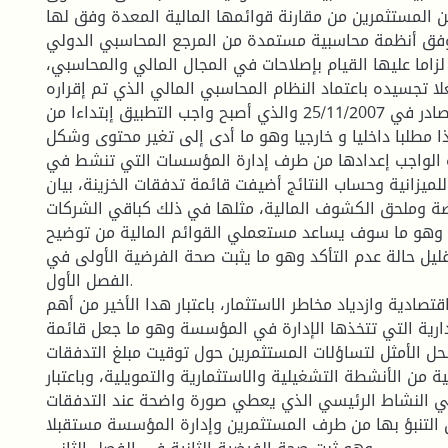
 المستثمرين من مقارنة قوائمها المالية المعدة وفق لها
فق أنظمة محاسبية مستمدة من المرجع المحاسبي الدولي.
 لزاما عليها القيام بإصلاحات في المجال المالي والمحاسبي،
ا تجسيده باعتماد النظام المحاسبي المالي الذي تم إقراره
بالقانون11-07 الصادر في 25/11/2007 والذي أصبح واجب التطبيق إبتداءا من
 هذا مطلبا داخليا و خارجيا وهو ما أدى إلى تغير محتوى وشكل
ية الواجب إعدادها من طرف إدارة المؤسسات التي تنشط في
 للميزانية وحساب النتائج أضيفت قائمة تدفقات الخزينة، بيان
اصة وملحق الكشوف المالية، مثلها في ذلك كباقي الشركات
وهو ما سوف يساعد مستعملي القوائم المالية من توضيح
ليل حالة عدم التأكد وهو ما يثبت صحة الفرضية الأولى في
الفصل الأول.
قتصادية وازدياد مخاطر الاستثمار، باعتبار هدا الأخير من أهم
إدارية التي تتخذها الإدارة في المؤسسة وهو ما جعل قائمة
لحل الأمثل لتساؤلات المستثمرين حول توقيت مبلغ التدفقات
ة من الأنشطة التشغيلية والاستثمارية والتمويلية، وباعتبار
ي النشاط الرئيسي الذي يعطي صورة واضحة عند التدفقات
 التنبؤ بها من طرف المستثمرين وإدارة المؤسسة مستقبلا