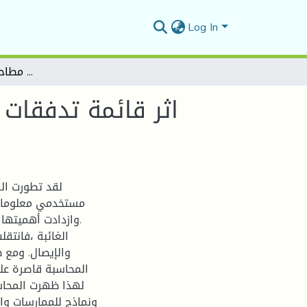
Log In
اثر قائمة تدفقات الخزينة على القرارات الاستثمارية دراسة حالة مؤسسة مطاحن الحضنة - بالمسيلة-
اثر قائمة تدفقات 
لقد تطورت ال
مستخدمي معلوماتها
.وازدادت أهميتها
الغائبة ،فانتق
والإيصال. ومع 
المحاسبة قاصرة على
لهذا ظهرت المحاسب
ونماذج للممارسات وا