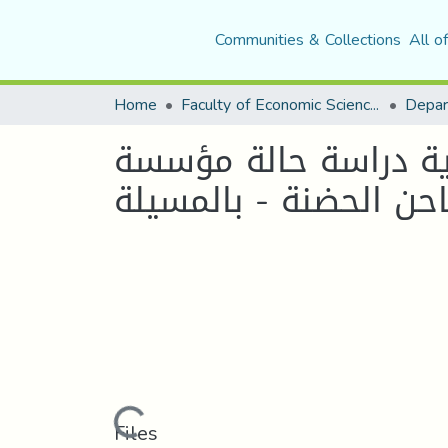
Communities & Collections
All o
Home
Faculty of Economic Sciences, Commerce and Management Sciences
ارية دراسة حالة مؤسسة
Loading...
Files