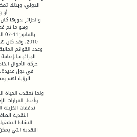
الدولي، وبذلك تمكن
أو و
والجزائر بدورها كان
وهو ما تم فعل
2010، وقد كان
وعدد القوائم المال
الجزائر،فبالإضافة
حركة الأموال الخ
في دول عديدة، 
الرؤية لهم وتق
ولما تعقدت الحياة الا
وأخطر القرارات ال
تدفقات الخزينة ا
النقدية الصافي
النشاط التشغيل
النقدية التي يمكن