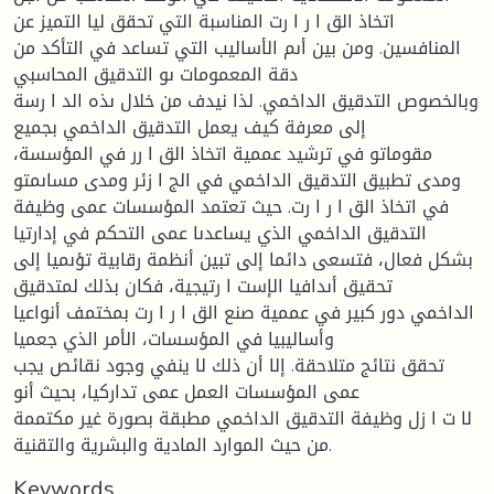
اتخاذ الق ا ر ا رت المناسبة التي تحقق ليا التميز عن
المنافسين. ومن بين أىم الأساليب التي تساعد في التأكد من
دقة المعمومات ىو التدقيق المحاسبي
وبالخصوص التدقيق الداخمي. لذا نيدف من خلال ىذه الد ا رسة
إلى معرفة كيف يعمل التدقيق الداخمي بجميع
مقوماتو في ترشيد عممية اتخاذ الق ا رر في المؤسسة،
ومدى تطبيق التدقيق الداخمي في الج ا زئر ومدى مساىمتو
في اتخاذ الق ا ر ا رت. حيث تعتمد المؤسسات عمى وظيفة
التدقيق الداخمي الذي يساعدىا عمى التحكم في إدارتيا
بشكل فعال، فتسعى دائما إلى تبين أنظمة رقابية تؤىميا إلى
تحقيق أىدافيا الإست ا رتيجية، فكان بذلك لمتدقيق
الداخمي دور كبير في عممية صنع الق ا ر ا رت بمختمف أنواعيا
وأساليبيا في المؤسسات، الأمر الذي جعميا
تحقق نتائج متلاحقة. إلا أن ذلك لا ينفي وجود نقائص يجب
عمى المؤسسات العمل عمى تداركيا، بحيث أنو
لا ت ا زل وظيفة التدقيق الداخمي مطبقة بصورة غير مكتممة
من حيث الموارد المادية والبشرية والتقنية.
Keywords