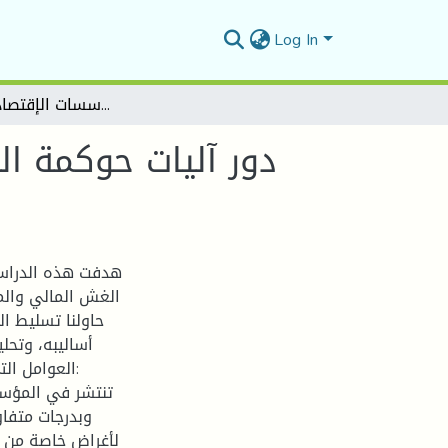
Log In
دور آليات حوكمة الشركات في مكافحة مظاهر الغش المالي والمحاسبي في المؤسسات الإقتصادية الجزائرية
دور آليات حوكمة 
هدفت هذه الدراسة
الغش المالي والم
حاولنا تسليط ا
أساليبه، وتحل
العوامل الت
تنتشر في المؤسس
وبدرجات متفا
لأغراض خاصة من ال