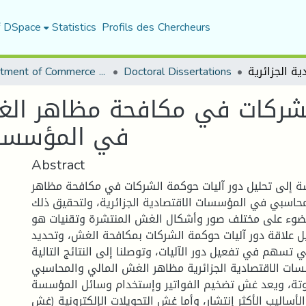
f DSpace
Statistics
Profils des Chercheurs
Department of Commerce Science
Doctoral Dissertations
الشركات في مكافحة مظاهر ال
في المؤسسات 
Abstract
 إلى تحليل دور آليات حوكمة الشركات في مكافحة مظاهر
حاسبي في المؤسسات الاقتصادية الجزائرية، ولتحقيق ذلك
لضوء على مختلف صور وأشكال الغش المنتشرة وتقنيات هو
يل علاقة دور آليات حوكمة الشركات بمكافحة الغش، وتحديد
ي تسهم في تفعيل دور الآليات، وتوصلنا إلى النتائج التالية:
ات الاقتصادية الجزائرية مظاهر الغش المالي والمحاسبي
وتة، ويعد غش تضخيم الفواتير وإستخدام وسائل المؤسسة
أساليب الأكثر إنتشار، وأما غش التحويلات الإلكترونية (غش