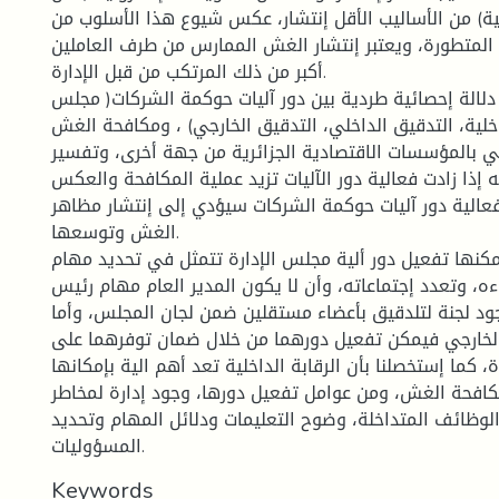
نية) من الأساليب الأقل إنتشار، عكس شيوع هذا الأسلوب من
لمتطورة، ويعتبر إنتشار الغش الممارس من طرف العاملين
أكبر من ذلك المرتكب من قبل الإدارة.
دلالة إحصائية طردية بين دور آليات حوكمة الشركات( مجلس
لداخلية، التدقيق الداخلي، التدقيق الخارجي) ، ومكافحة الغش
ي بالمؤسسات الاقتصادية الجزائرية من جهة أخرى، وتفسير
ه إذا زادت فعالية دور الآليات تزيد عملية المكافحة والعكس
عالية دور آليات حوكمة الشركات سيؤدي إلى إنتشار مظاهر
الغش وتوسعها.
مكنها تفعيل دور ألية مجلس الإدارة تتمثل في تحديد مهام
، وتعدد إجتماعاته، وأن لا يكون المدير العام مهام رئيس
د لجنة لتلدقيق بأعضاء مستقلين ضمن لجان المجلس، وأما
الخارجي فيمكن تفعيل دورهما من خلال ضمان توفرهما على
، كما إستخصلنا بأن الرقابة الداخلية تعد أهم الية بإمكانها
فحة الغش، ومن عوامل تفعيل دورها، وجود إدارة لمخاطر
الوظائف المتداخلة، وضوح التعليمات ودلائل المهام وتحديد
المسؤوليات.
Keywords