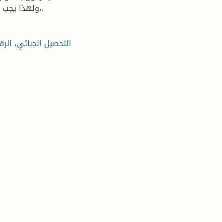
،ولهذا يجب على الدولة توفير آليات تسمح بزيادة فعالية الرقابة الجبائية.
التحصيل الجبائي، الرق