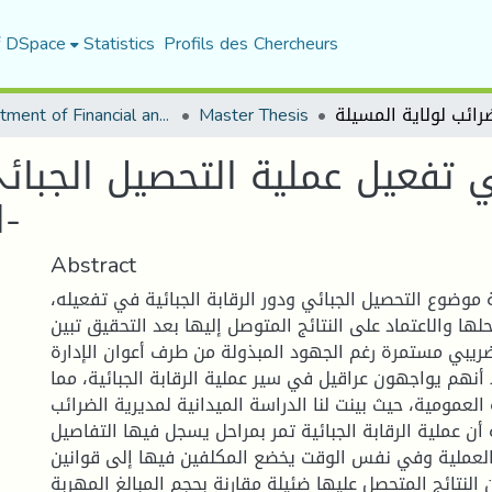
f DSpace
Statistics
Profils des Chercheurs
Department of Financial and Accounting Sciences
Master Thesis
في تفعيل عملية التحصيل الجبائ
الضرائب لولاية المسيلة-
Abstract
وضوع التحصيل الجبائي ودور الرقابة الجبائية في تفعيله،
لها والاعتماد على النتائج المتوصل إليها بعد التحقيق تبين
ريبي مستمرة رغم الجهود المبذولة من طرف أعوان الإدارة
 أنهم يواجهون عراقيل في سير عملية الرقابة الجبائية، مما
 العمومية، حيث بينت لنا الدراسة الميدانية لمديرية الضرائب
 أن عملية الرقابة الجبائية تمر بمراحل يسجل فيها التفاصيل
العملية وفي نفس الوقت يخضع المكلفين فيها إلى قوانين
 النتائج المتحصل عليها ضئيلة مقارنة بحجم المبالغ المهربة