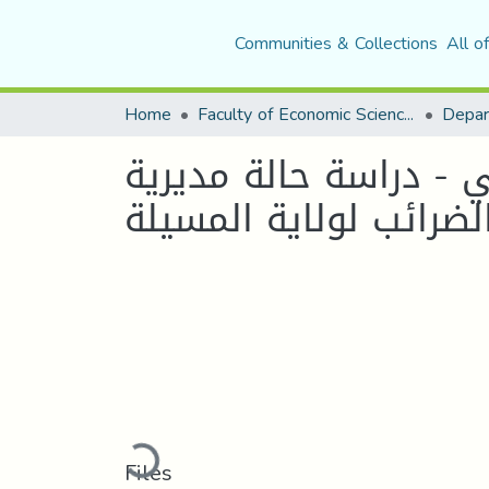
Communities & Collections
All o
Home
Faculty of Economic Sciences, Commerce and Management Sciences
ي - دراسة حالة مديرية
Loading...
Files