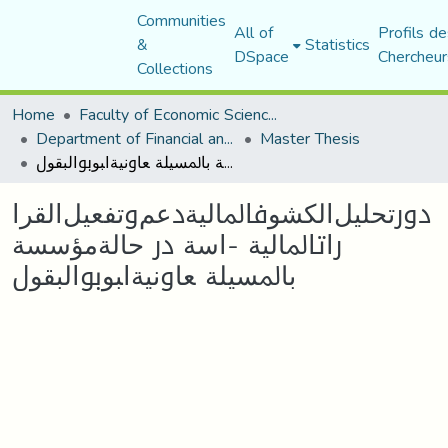
Communities
All of
Profils de
&
Statistics
DSpace
Chercheur
Collections
Home
Faculty of Economic Sciences, Commerce and Management Sciences
Department of Financial and Accounting Sciences
Master Thesis
دورﺗﺤﻠﻴﻞاﻟﻜﺸﻮفاﳌﺎﻟﻴﺔدﻋﻢوﺗﻔﻌﻴﻞاﻟﻘﺮاراتاﳌﺎﻟﻴﺔ -اﺳﺔ در ﺣﺎﻟﺔﻣﺆﺳﺴﺔ ﺑﺎﳌﺴﻴﻠﺔ ﻌﺎوﻧﻴﺔاﺒﻮبواﻟﺒﻘﻮل
دورﺗﺤﻠﻴﻞاﻟﻜﺸﻮفاﳌﺎﻟﻴﺔدﻋﻢوﺗﻔﻌﻴﻞاﻟﻘﺮا
راتاﳌﺎﻟﻴﺔ -اﺳﺔ در ﺣﺎﻟﺔﻣﺆﺳﺴﺔ
ﺑﺎﳌﺴﻴﻠﺔ ﻌﺎوﻧﻴﺔاﺒﻮبواﻟﺒﻘﻮل