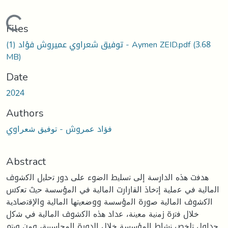
Loading...
Files
(3.68
توفيق شعراوي عميروش فؤاد (1) - Aymen ZEID.pdf
MB)
Date
2024
Authors
ﻓﺆاد ﻋﻤﺮوش - ﺗﻮﻓﻴﻖ ﺷﻌﺮاوي
Abstract
ﻫدﻓت ﻫذﻩ اﻟدارﺳﺔ إﻟﻰ ﺗﺳﻠﯾط اﻟﺿوء ﻋﻠﻰ دور ﺗﺣﻠﯾل اﻟﻛﺷوف
اﻟﻣﺎﻟﯾﺔ ﻓﻲ ﻋﻣﻠﯾﺔ إﺗﺧﺎذ اﻟﻘارارت اﻟﻣﺎﻟﯾﺔ ﻓﻲ اﻟﻣؤﺳﺳﺔ ﺣﯾث ﺗﻌﻛس
اﻟﻛﺷوف اﻟﻣﺎﻟﯾﺔ ﺻورة اﻟﻣؤﺳﺳﺔ ووﺿﻌﯾﺗﻬﺎ اﻟﻣﺎﻟﯾﺔ واﻹﻗﺗﺻﺎدﯾﺔ
ﺧﻼل ﻓﺗرة زﻣﻧﯾﺔ ﻣﻌﯾﻧﺔ، ﻋداد ﻫذﻩ اﻟﻛﺷوف اﻟﻣﺎﻟﯾﺔ ﻓﻲ ﺷﻛل
ﺟداول ﺗﻠﺧص ﻧﺷﺎط اﻟﻣؤﺳﺳﺔ ﺧﻼل اﻟدورة اﻟﻣﺣﺎﺳﺑﯾﺔ، وﻣن ٕوﯾﺗم