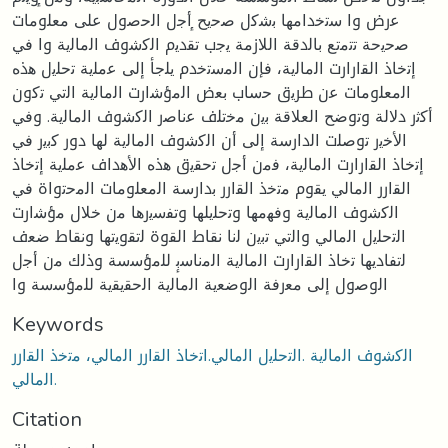
ﻋرض وا ﺳﺗﺧداﻣﻬﺎ ﺑﺷﻛل ﺻﺣﯾﺢ ٕأﺟل اﻟﺣﺻول ﻋﻠﻰ ﻣﻌﻠوﻣﺎت
ﺻﺣﯾﺣﺔ ﺗﺗﻣﺗﻊ ﺑﺎﻟدﻗﺔ اﻟﻼزﻣﺔ ﯾﺟب ﺗﻘدﯾم اﻟﻛﺷوف اﻟﻣﺎﻟﯾﺔ وا ﻓﻲ
إﺗﺧﺎذ اﻟﻘارارت اﻟﻣﺎﻟﯾﺔ، ﻓﺈن اﻟﻣﺳﺗﺧدم ﯾﻠﺟﺄ إﻟﻰ ﻋﻣﻠﯾﺔ ﺗﺣﻠﯾل ﻫذﻩ
اﻟﻣﻌﻠوﻣﺎت ﻋن طرﯾق ﺣﺳﺎب ﺑﻌض اﻟﻣؤﺷارت اﻟﻣﺎﻟﯾﺔ اﻟﺗﻲ ﺗﻛون
أﻛﺛر دﻻﻟﺔ وﺗوﺿﺢ اﻟﻌﻼﻗﺔ ﺑﯾن ﻣﺧﺗﻠف ﻋﻧﺎﺻر اﻟﻛﺷوف اﻟﻣﺎﻟﯾﺔ. وﻓﻲ
اﻷﺧﯾر ﺗوﺻﻠت اﻟدارﺳﺔ إﻟﻰ أن اﻟﻛﺷوف اﻟﻣﺎﻟﯾﺔ ﻟﻬﺎ دور ﻛﺑﯾر ﻓﻲ
إﺗﺧﺎذ اﻟﻘارارت اﻟﻣﺎﻟﯾﺔ، ﻓﻣن أﺟل ﺗﺣﻘﯾق ﻫذﻩ اﻷﻫداف ﻋﻣﻠﯾﺔ إﺗﺧﺎذ
اﻟﻘارر اﻟﻣﺎﻟﻲ ﯾﻘوم ﻣﺗﺧذ اﻟﻘارر ﺑدارﺳﺔ اﻟﻣﻌﻠوﻣﺎت اﻟﻣﺣﺗواة ﻓﻲ
اﻟﻛﺷوف اﻟﻣﺎﻟﯾﺔ وﻓﻬﻣﻬﺎ وﺗﺣﻠﯾﻠﻬﺎ وﺗﻔﺳﯾرﻫﺎ ﻣن ﺧﻼل ﻣؤﺷارت
اﻟﺗﺣﻠﯾل اﻟﻣﺎﻟﻲ واﻟﺗﻲ ﺗﺑﯾن ﻟﻧﺎ ﻧﻘﺎط اﻟﻘوة ﻟﺗﻘوﯾﺗﻬﺎ وﻧﻘﺎط ﺿﻌف
ﻟﺗﻔﺎدﯾﻬﺎ ﺗﺧﺎذ اﻟﻘارارت اﻟﻣﺎﻟﯾﺔ اﻟﻣﻧﺎﺳﺑٕ ﻟﻠﻣؤﺳﺳﺔ وذﻟك ﻣن أﺟل
اﻟوﺻول إﻟﻰ ﻣﻌرﻓﺔ اﻟوﺿﻌﯾﺔ اﻟﻣﺎﻟﯾﺔ اﻟﺣﻘﯾﻘﯾﺔ ﻟﻠﻣؤﺳﺳﺔ وا
Keywords
اﻟﻛﺷوف اﻟﻣﺎﻟﯾﺔ .اﻟﺗﺣﻠﯾل اﻟﻣﺎﻟﻲ.اﺗﺧﺎذ اﻟﻘارر اﻟﻣﺎﻟﻲ، ﻣﺗﺧذ اﻟﻘارر
اﻟﻣﺎﻟﻲ.
Citation