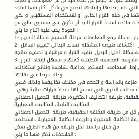
يعتمد على ما يتوفر عن هذه البدائل من معلومات، و تعرف
التي يتم إعدادها وإنتاجها لتصبح في شكل أكثر نفعا لمتخذ
متها في صنع القرار الحالي أو للاستخدام المستقبلي و لكي
ات فائدة لمتخذ القرار لا بد أن تكون على مستوى عالي من
الجودة يحب عليه إتباع ما يلي :
1- مراحل إتخاذ القرار : مرحلة جمع المعلومات. مرحلة التعميم. مرحلة الاختيار.
2- خطوات إتخاذ القرار : اكتشاف طبيعة المشكلة. تحديد البدائل. تقييم البدائل
مشكلة. اختيار البديل. تنفيذ القرار و مراقبة و تصميم نتائجه.
3- ممارسة المحاسبة التحليلية كمنهاج مسهل لإتخاذ القرار
طار اهتمامها المستمر بمراقبة نشاطها ونتائج استغلالها
وذلك حرصا على بقائها
ملزمة بالدراسة والتحكم في مختلف تكاليفها ولذلك فهي
 مختلف الطرق التي تسمح لها باتخاذ قرارات صائبة وهي :
قيقية، طريقة التكاليف المتغيرة، طريقة التحميل العقلاني
للتكاليف الثابتة، التكاليف المعيارية .
 كل من طريقة التكلفة الحقيقية، طريقة التحميل العقلاني
ريقة التكلفة المتغيرة وطريقة التكلفة المعيارية . استخلصنا
من خلال دراستنا لكل طريقة من هذه الطرق بعض
الملاحظات نذكر منها ما يلي :