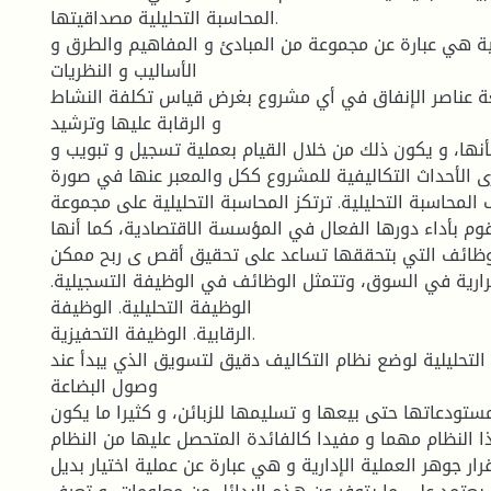
المحاسبة التحليلية مصداقيتها.
لية هي عبارة عن مجموعة من المبادئ و المفاهيم والطرق و
الأساليب و النظريات
ة عناصر الإنفاق في أي مشروع بغرض قياس تكلفة النشاط
و الرقابة عليها وترشيد
شأنها، و يكون ذلك من خلال القيام بعملية تسجيل و تبويب و
ى الأحداث التكاليفية للمشروع ككل والمعبر عنها في صورة
لمحاسبة التحليلية. ترتكز المحاسبة التحليلية على مجموعة
م بأداء دورها الفعال في المؤسسة الاقتصادية، كما أنها
وظائف التي بتحققها تساعد على تحقيق أقص ى ربح ممكن
ارية في السوق، وتتمثل الوظائف في الوظيفة التسجيلية.
الوظيفة التحليلية. الوظيفة
الرقابية. الوظيفة التحفيزية.
لتحليلية لوضع نظام التكاليف دقيق لتسويق الذي يبدأ عند
وصول البضاعة
مستودعاتها حتى بيعها و تسليمها للزبائن، و كثيرا ما يكون
النظام مهما و مفيدا كالفائدة المتحصل عليها من النظام .
رار جوهر العملية الإدارية و هي عبارة عن عملية اختيار بديل