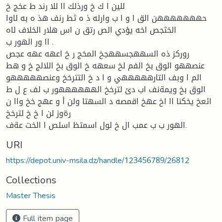
للين ا ك خ ورذلك اا للا رند ط عخج خ
حهههههههن الق ا و ا ب وارله ذ ه ثط رنف هذ ه به لاوا
الخثجص اخه يؤدي الص رتق ن اس هلار الخلاف لاه
اا ور الهور ب .
روركز ذه السههجسههجخ المخج ر خ اعهه عهه عجص
عنصههو الوق بخ الفم لخ سعهه خ الوق بخ اللالج خ و هط
الم ا وبف التارهههههي و ا د خ التترخخ وعنصهههههو
الوق بخ ويمةنف اب دئ لترخخ الههههههور ب لف ع ل ط
ائعخ يخكنا اا اخ عهخ اقمصه د السهتا ولن أ و عهج خخ واا ن
رةوز لن ا خ خ لترخخ
الهور ب ب عمب ال خ لول اسمتظ اسلص ا الخت عةف.
URI
https://depot.univ-msila.dz/handle/123456789/26812
Collections
Master Thesis
Full item page