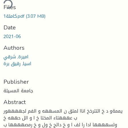
ding...
Files
(3.07 MB)
كاملة1.pdf
Date
2021-06
Authors
اميرة, شرقي
اسيا, رقيق برة
Publisher
جامعة المسيلة
Abstract
يممةو د خ التترخخ اناا لمتق ن المسههه و الفم لجههههور
ب عهههتاء المختا خ ا و الل حههه خ
ولسهههها ادا را لف ا و خ دالج خ ول و خ رمصهههها ب