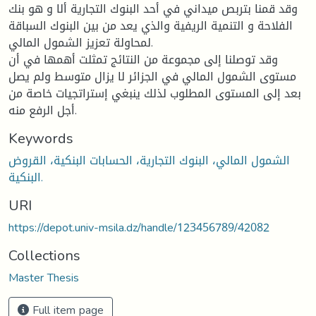
وقد قمنا بتربص ميداني في أحد البنوك التجارية ألا و هو بنك
الفلاحة و التنمية الريفية والذي يعد من بين البنوك السباقة
لمحاولة تعزيز الشمول المالي.
وقد توصلنا إلى مجموعة من النتائج تمثلت أهمها في أن
مستوى الشمول المالي في الجزائر لا يزال متوسط ولم يصل
بعد إلى المستوى المطلوب لذلك ينبغي إستراتجيات خاصة من
أجل الرفع منه.
Keywords
الشمول المالي، البنوك التجارية، الحسابات البنكية، القروض
البنكية.
URI
https://depot.univ-msila.dz/handle/123456789/42082
Collections
Master Thesis
Full item page