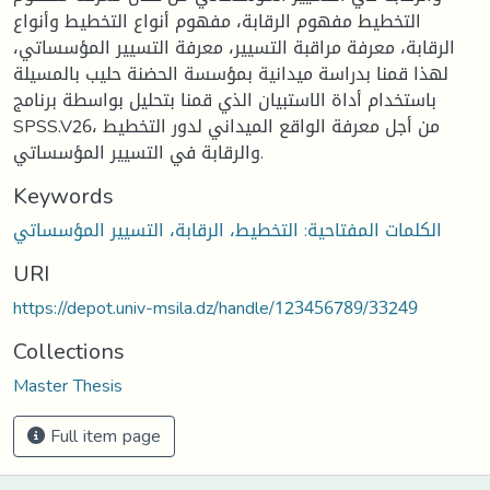
التخطيط مفهوم الرقابة، مفهوم أنواع التخطيط وأنواع
الرقابة، معرفة مراقبة التسيير، معرفة التسيير المؤسساتي،
لهذا قمنا بدراسة ميدانية بمؤسسة الحضنة حليب بالمسيلة
باستخدام أداة الاستبيان الذي قمنا بتحليل بواسطة برنامج
SPSS.V26، من أجل معرفة الواقع الميداني لدور التخطيط
والرقابة في التسيير المؤسساتي.
Keywords
الكلمات المفتاحية: التخطيط، الرقابة، التسيير المؤسساتي
URI
https://depot.univ-msila.dz/handle/123456789/33249
Collections
Master Thesis
Full item page