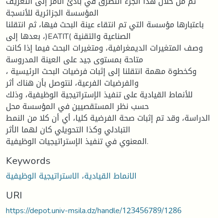
تم من خلال هذا الجزء التطرق في بادئ الأمر إلى التعريف
المؤسسة الجزائرية للأنسجة
باعتبارها مؤسسة التي تم انتقاء عينة البحث فيها، ثم انتقلنا
بعدها إلى ،)EATIT( الصناعية والتقنية
وصف المتغيرات الديمغرافية، ومتغيرات البحث فيما إذا كانت
متاحة بمستوى جيد على العينة المدروسة
، وكخطوة مهمة انتقلنا إلى إثبات فرضيات البحث الرئيسية
والفرضيات الفرعية، لنتوصل بأن هناك أثر
للأنماط القيادية على تنفيذ الإستراتيجية الوظيفية، وذلك
حسب نظر المستقصيين في المؤسسة محل
الدراسة، وقد تم إثبات صحة الفرضية كليا، أي أن كلا من النمط
التبادلي وكذا التحويلي كان لهما الأثر
المعنوي في تنفيذ الإستراتيجيات الوظيفية.
Keywords
الانماط القيادية، الاستراتيجية الوظيفية
URI
https://depot.univ-msila.dz/handle/123456789/1286