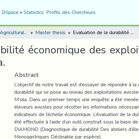
f DSpace
Statistics
Profils des Chercheurs
Department of Agricultural Sciences
Master thesis
Evaluation de la durabilité économique des exploitations avicoles. Cas de la wilaya de M’sila.
bilité économique des exploi
a.
Abstract
L’objectif de notre travail est d’essayer de répondre à la
durabilité qui se pose au niveau des exploitations avicol
M’sila. Dans un premier temps une enquête a été menée
éleveurs avicoles pour récolter les informations nécessai
indicateurs de l’échelle économique. L’évaluation de la du
été effectuée à l’aide d’un outil construit sous la base d
DIAMOND (Diagnostique de durabilité Des ateliers d’é
Monogastriques Déclinable par espèce).