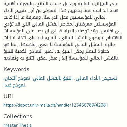
على الميزانية المالية وجدول حساب النتائج، ولمعرفة أهمية
هذه الدراسة قمنا بتطبيق هذا النموذج من أجل تقييم الأداء
المالي للمؤسستين محل الدراسة، ومعرفة ما إذا كانت
المؤسستين معرضتان لمخاطر الفشل المالي التي قد تؤدي
إلى افلاس، وقد توصلت الدراسة الى ان يجب على المؤسسات
الاهتمام بموضوع الفشل المالي، لأنه يساعد على اتخاذ قرارات
مالية، الفشل المالي للمؤسسة لا يعني إفلاسها، إنما هو
خطوة للتعثر يمكن التنبؤ به، تعتبر النماذج الكمية للتنبؤ
بالفشل المالي للمؤسسة إنذار مبكر يمكن التنبؤ به وتفاديه.
Keywords
تشخيص الأداء المالي، التنبؤ بالفشل المالي، نموذج ألتمان،
نموذج كيدا.
URI
https://depot.univ-msila.dz/handle/123456789/42081
Collections
Master Thesis