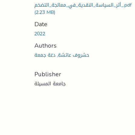
أثر_السياسة_النقدية_في_معالجة_التضخم_.pdf
(2.23 MB)
Date
2022
Authors
حشروف عائشة, دغة جمعة
Publisher
جامعة المسيلة