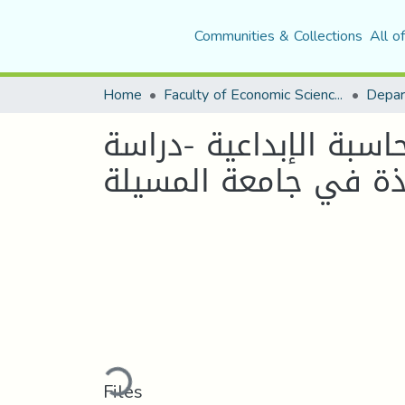
Communities & Collections
All o
Home
Faculty of Economic Sciences, Commerce and Management Sciences
سبة الإبداعية -دراسة
Loading...
Files