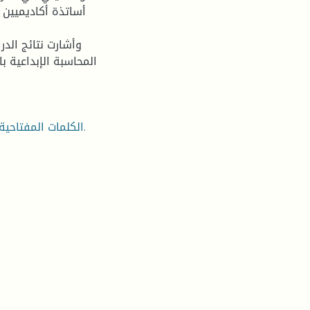
أساتذة أكاديميين 
وأشارت نتائج الد
المحاسبة الإبداعية ب
الكلمات المفتاحية: التدقيق، التدقيق داخلي، محاسبة إبداعية، القوائم المالية.