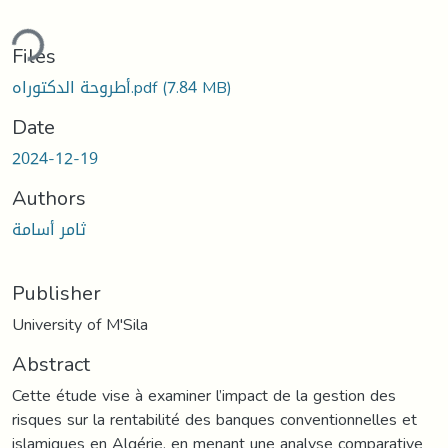
ding...
Files
أطروحة الدكتوراه.pdf
(7.84 MB)
Date
2024-12-19
Authors
ثامر أسامة
Publisher
University of M'Sila
Abstract
Cette étude vise à examiner l’impact de la gestion des
risques sur la rentabilité des banques conventionnelles et
islamiques en Algérie, en menant une analyse comparative